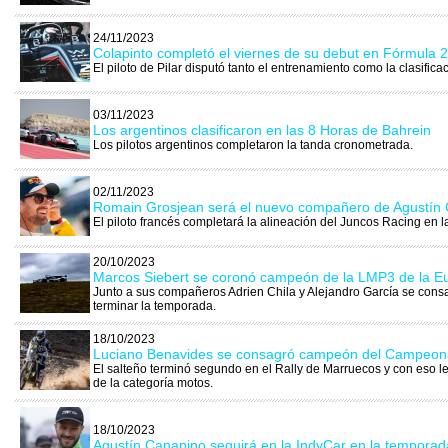
24/11/2023
Colapinto completó el viernes de su debut en Fórmula 
El piloto de Pilar disputó tanto el entrenamiento como la clasifica
03/11/2023
Los argentinos clasificaron en las 8 Horas de Bahrein
Los pilotos argentinos completaron la tanda cronometrada.
02/11/2023
Romain Grosjean será el nuevo compañero de Agustín
El piloto francés completará la alineación del Juncos Racing en 
20/10/2023
Marcos Siebert se coronó campeón de la LMP3 de la E
Junto a sus compañeros Adrien Chila y Alejandro García se consa
terminar la temporada.
18/10/2023
Luciano Benavides se consagró campeón del Campeona
El salteño terminó segundo en el Rally de Marruecos y con eso l
de la categoría motos.
18/10/2023
Agustín Canapino seguirá en la IndyCar en la tempora