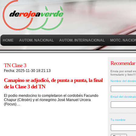
HOME
AUTOM. NACIONAL
AUTOM. INTERNACIONAL
MOTC. NACIO
Recomendar e
TN Clase 3
Fecha: 2025-11-30 18:21:13
Envia por email es
formulario y listo!!!
Canapino se adjudicó, de punta a punta, la final
Nombre del destin
de la Clase 3 del TN
El podio mendocino lo completaron el cordobés Facundo
Email del destinat
Chapur (Citroën) y el rionegrino José Manuel Urcera
(Focus)....
Tu nombre