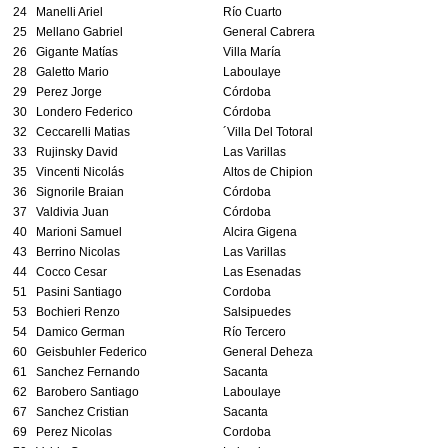
24
Manelli Ariel
Río Cuarto
25
Mellano Gabriel
General Cabrera
26
Gigante Matías
Villa María
28
Galetto Mario
Laboulaye
29
Perez Jorge
Córdoba
30
Londero Federico
Córdoba
32
Ceccarelli Matias
´Villa Del Totoral
33
Rujinsky David
Las Varillas
35
Vincenti Nicolás
Altos de Chipion
36
Signorile Braian
Córdoba
37
Valdivia Juan
Córdoba
40
Marioni Samuel
Alcira Gigena
43
Berrino Nicolas
Las Varillas
44
Cocco Cesar
Las Esenadas
51
Pasini Santiago
Cordoba
53
Bochieri Renzo
Salsipuedes
54
Damico German
Río Tercero
60
Geisbuhler Federico
General Deheza
61
Sanchez Fernando
Sacanta
62
Barobero Santiago
Laboulaye
67
Sanchez Cristian
Sacanta
69
Perez Nicolas
Cordoba