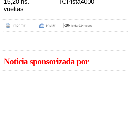
15,20 hs. TCPista4
vueltas
imprimir
enviar
leida 624 veces
Noticia sponsorizada por