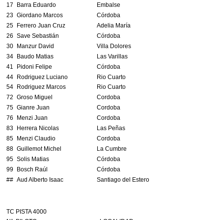
17
Barra Eduardo
Embalse
23
Giordano Marcos
Córdoba
25
Ferrero Juan Cruz
Adelia María
26
Save Sebastián
Córdoba
30
Manzur David
Villa Dolores
34
Baudo Matias
Las Varillas
41
Pidoni Felipe
Córdoba
44
Rodriguez Luciano
Rio Cuarto
54
Rodriguez Marcos
Rio Cuarto
72
Groso Miguel
Cordoba
75
Gianre Juan
Cordoba
76
Menzi Juan
Cordoba
83
Herrera Nicolas
Las Peñas
85
Menzi Claudio
Cordoba
88
Guillemot Michel
La Cumbre
95
Solis Matias
Córdoba
99
Bosch Raúl
Córdoba
##
Aud Alberto Isaac
Santiago del Estero
TC PISTA 4000