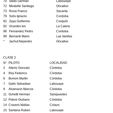
70
Valdo German
Laboulaye
72
Mirabille Santiago
Oncativo
73
Rossi Franco
Sacanta
79
Solis Ignacio
Cordoba
82
Zaya Guillermo
Cosquín
92
Vicentini Ivo
La Calera
96
Fernandez Pedro
Cordoba
99
Bernardi Mario
Las Varillas
*
Jachuf Alejandro
Oncativo
CLASE 2
N°
PILOTO
LOCALIDAD
2
Alterio Gonzalo
Córdoba
4
Rey Federico
Córdoba
6
Borioni Martin
Córdoba
7
Gallo Sebastian
Labouaye
9
Alvarracin Marcos
Córdoba
11
Ochetti Herman
Salsipuedes
12
Pidoni Giuliano
Córdoba
14
Cravero Matías
Colazo
15
Santana Ruben
Labouaye