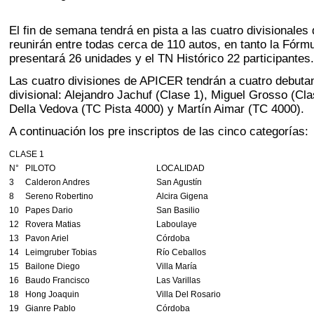
El fin de semana tendrá en pista a las cuatro divisionale
reunirán entre todas cerca de 110 autos, en tanto la Fórm
presentará 26 unidades y el TN Histórico 22 participantes
Las cuatro divisiones de APICER tendrán a cuatro debuta
divisional: Alejandro Jachuf (Clase 1), Miguel Grosso (Cl
Della Vedova (TC Pista 4000) y Martín Aimar (TC 4000).
A continuación los pre inscriptos de las cinco categorías:
CLASE 1
N°
PILOTO
LOCALIDAD
3
Calderon Andres
San Agustín
8
Sereno Robertino
Alcira Gigena
10
Papes Dario
San Basilio
12
Rovera Matias
Laboulaye
13
Pavon Ariel
Córdoba
14
Leimgruber Tobias
Río Ceballos
15
Bailone Diego
Villa María
16
Baudo Francisco
Las Varillas
18
Hong Joaquin
Villa Del Rosario
19
Gianre Pablo
Córdoba