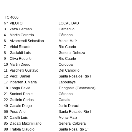
TC 4000
N°
PILOTO
LOCALIDAD
3
Zafra German
Carnerillo
4
Martin Gerardo
Córdoba
6
Alzamendi Sebastian
Monte Maíz
7
Vidal Ricardo
Río Cuarto
8
Gastaldi Luis
General Deheza
9
Oliva Rodolfo
Río Cuarto
10
Martin Diego
Córdoba
11
Vaschetti Gustavo
Del Campillo
12
Pecci Daniel
Santa Rosa de Rio I
17
Iribarren J. Maria
Laboulaye
18
Longo David
Tinogasta (Catamarca)
21
Santoni Daniel
Córdoba
22
Guttlein Carlos
Canals
40
Casale Diego
Justo Daract
66
Pecci Ariel
Santa Rosa de Rio I
67
Catelli Luis
Monte Maíz
85
Dagatti Maximiliano
General Cabrera
88
Fratola Claudio
Santa Rosa Rio 1º