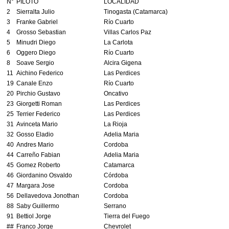
N°
PILOTO
LOCALIDAD
2
Sierralta Julio
Tinogasta (Catamarca)
3
Franke Gabriel
Río Cuarto
4
Grosso Sebastian
Villas Carlos Paz
5
Minudri Diego
La Carlota
6
Oggero Diego
Río Cuarto
8
Soave Sergio
Alcira Gigena
11
Aichino Federico
Las Perdices
19
Canale Enzo
Río Cuarto
20
Pirchio Gustavo
Oncativo
23
Giorgetti Roman
Las Perdices
25
Terrier Federico
Las Perdices
31
Avinceta Mario
La Rioja
32
Gosso Eladio
Adelia Maria
40
Andres Mario
Cordoba
44
Carreño Fabian
Adelia Maria
45
Gomez Roberto
Catamarca
46
Giordanino Osvaldo
Córdoba
47
Margara Jose
Cordoba
56
Dellavedova Jonothan
Cordoba
88
Saby Guillermo
Serrano
91
Bettiol Jorge
Tierra del Fuego
##
Franco Jorge
Chevrolet