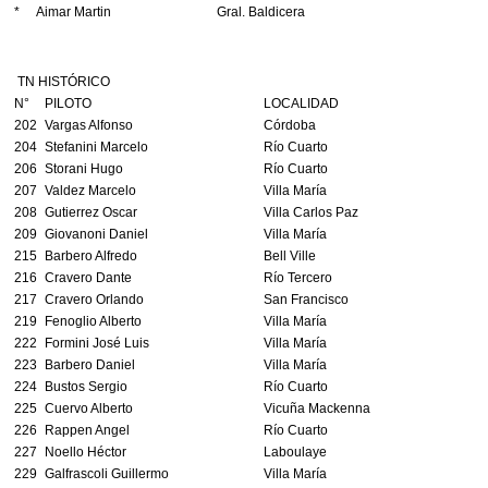
*
Aimar Martin
Gral. Baldicera
TN HISTÓRICO
N°
PILOTO
LOCALIDAD
202
Vargas Alfonso
Córdoba
204
Stefanini Marcelo
Río Cuarto
206
Storani Hugo
Río Cuarto
207
Valdez Marcelo
Villa María
208
Gutierrez Oscar
Villa Carlos Paz
209
Giovanoni Daniel
Villa María
215
Barbero Alfredo
Bell Ville
216
Cravero Dante
Río Tercero
217
Cravero Orlando
San Francisco
219
Fenoglio Alberto
Villa María
222
Formini José Luis
Villa María
223
Barbero Daniel
Villa María
224
Bustos Sergio
Río Cuarto
225
Cuervo Alberto
Vicuña Mackenna
226
Rappen Angel
Río Cuarto
227
Noello Héctor
Laboulaye
229
Galfrascoli Guillermo
Villa María