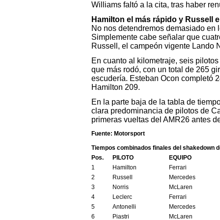
Williams faltó a la cita, tras haber 
Hamilton el más rápido y Russell 
No nos detendremos demasiado en los
Simplemente cabe señalar que cuatro
Russell, el campeón vigente Lando No
En cuanto al kilometraje, seis piloto
que más rodó, con un total de 265 gir
escudería. Esteban Ocon completó 243
Hamilton 209.
En la parte baja de la tabla de tie
clara predominancia de pilotos de Cad
primeras vueltas del AMR26 antes de
Fuente: Motorsport
Tiempos combinados finales del shakedown de
Pos.
PILOTO
EQUIPO
1
Hamilton
Ferrari
2
Russell
Mercedes
3
Norris
McLaren
4
Leclerc
Ferrari
5
Antonelli
Mercedes
6
Piastri
McLaren