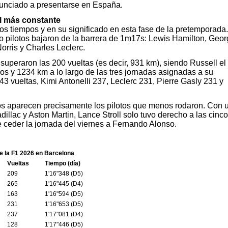
renunciado a presentarse en España.
el más constante
 tiempos y en su significado en esta fase de la pretemporada.
 pilotos bajaron de la barrera de 1m17s: Lewis Hamilton, Geor
rris y Charles Leclerc.
s superaron las 200 vueltas (es decir, 931 km), siendo Russell el
os y 1234 km a lo largo de las tres jornadas asignadas a su
 vueltas, Kimi Antonelli 237, Leclerc 231, Pierre Gasly 231 y
mpos aparecen precisamente los pilotos que menos rodaron. Con 
illac y Aston Martin, Lance Stroll solo tuvo derecho a las cinco
 ceder la jornada del viernes a Fernando Alonso.
 la F1 2026 en Barcelona
Vueltas
Tiempo (día)
209
1'16"348 (D5)
265
1'16"445 (D4)
163
1'16"594 (D5)
231
1'16"653 (D5)
237
1'17"081 (D4)
128
1'17"446 (D5)