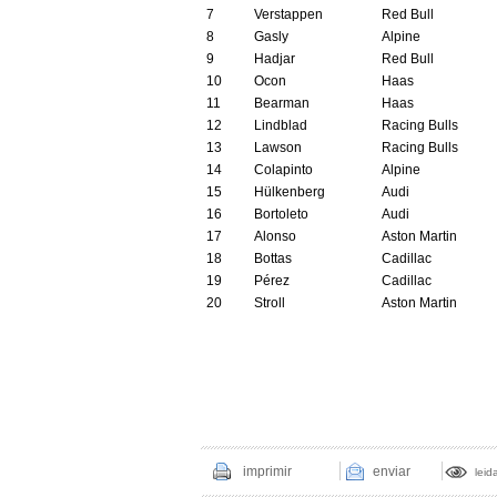
7
Verstappen
Red Bull
8
Gasly
Alpine
9
Hadjar
Red Bull
10
Ocon
Haas
11
Bearman
Haas
12
Lindblad
Racing Bulls
13
Lawson
Racing Bulls
14
Colapinto
Alpine
15
Hülkenberg
Audi
16
Bortoleto
Audi
17
Alonso
Aston Martin
18
Bottas
Cadillac
19
Pérez
Cadillac
20
Stroll
Aston Martin
imprimir
enviar
leid