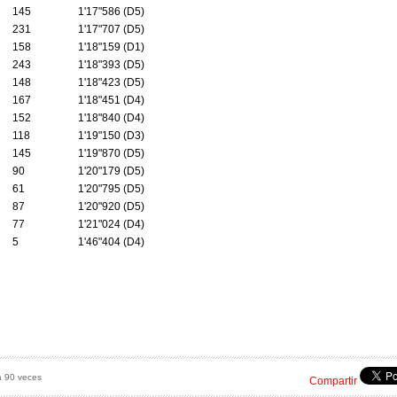
145
1'17"586 (D5)
231
1'17"707 (D5)
158
1'18"159 (D1)
243
1'18"393 (D5)
148
1'18"423 (D5)
167
1'18"451 (D4)
152
1'18"840 (D4)
118
1'19"150 (D3)
145
1'19"870 (D5)
90
1'20"179 (D5)
61
1'20"795 (D5)
87
1'20"920 (D5)
77
1'21"024 (D4)
5
1'46"404 (D4)
a 90 veces
Compartir