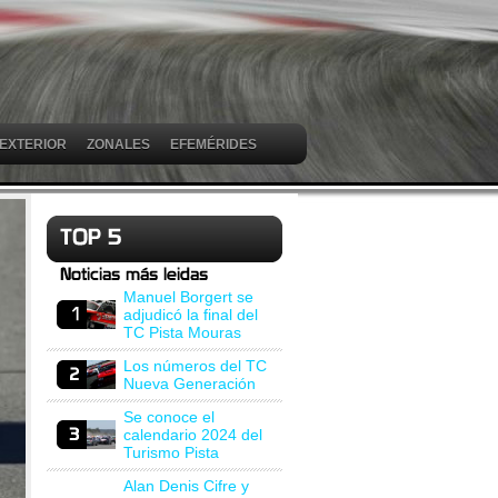
 EXTERIOR
ZONALES
EFEMÉRIDES
Manuel Borgert se
adjudicó la final del
TC Pista Mouras
Los números del TC
Nueva Generación
Se conoce el
calendario 2024 del
Turismo Pista
Alan Denis Cifre y