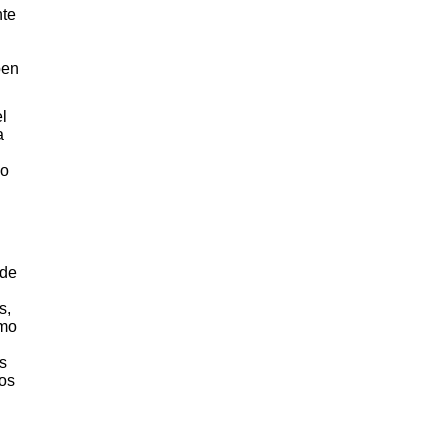
nte
ben
l
a
lo
 de
s,
imo
s
ros