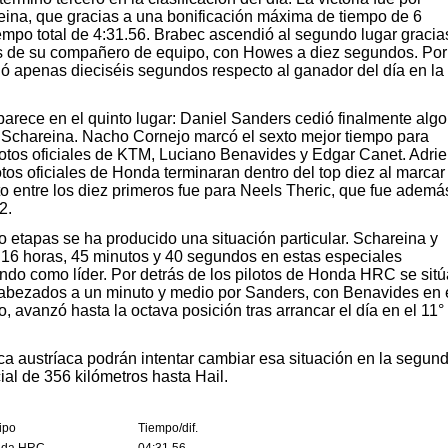
ina, que gracias a una bonificación máxima de tiempo de 6
empo total de 4:31.56. Brabec ascendió al segundo lugar gracia
os de su compañero de equipo, con Howes a diez segundos. Por
ió apenas dieciséis segundos respecto al ganador del día en la
arece en el quinto lugar: Daniel Sanders cedió finalmente algo
 Schareina. Nacho Cornejo marcó el sexto mejor tiempo para
ilotos oficiales de KTM, Luciano Benavides y Edgar Canet. Adri
tos oficiales de Honda terminaran dentro del top diez al marcar 
o entre los diez primeros fue para Neels Theric, que fue además
2.
tro etapas se ha producido una situación particular. Schareina y
16 horas, 45 minutos y 40 segundos en estas especiales
ndo como líder. Por detrás de los pilotos de Honda HRC se sit
ncabezados a un minuto y medio por Sanders, con Benavides en 
o, avanzó hasta la octava posición tras arrancar el día en el 11°
ca austríaca podrán intentar cambiar esa situación en la segun
ial de 356 kilómetros hasta Hail.
ipo
Tiempo/dif.