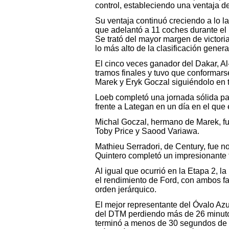
control, estableciendo una ventaja d
Su ventaja continuó creciendo a lo l
que adelantó a 11 coches durante el r
Se trató del mayor margen de victori
lo más alto de la clasificación genera
El cinco veces ganador del Dakar, Al
tramos finales y tuvo que conformars
Marek y Eryk Goczal siguiéndolo en t
Loeb completó una jornada sólida pa
frente a Lategan en un día en el que
Michal Goczal, hermano de Marek, fue
Toby Price y Saood Variawa.
Mathieu Serradori, de Century, fue 
Quintero completó un impresionante to
Al igual que ocurrió en la Etapa 2, l
el rendimiento de Ford, con ambos f
orden jerárquico.
El mejor representante del Óvalo Az
del DTM perdiendo más de 26 minutos
terminó a menos de 30 segundos de 