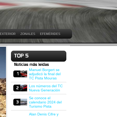
 EXTERIOR
ZONALES
EFEMÉRIDES
Manuel Borgert se
adjudicó la final del
TC Pista Mouras
Los números del TC
Nueva Generación
Se conoce el
calendario 2024 del
Turismo Pista
Alan Denis Cifre y