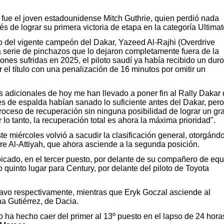
ó fue el joven estadounidense Mitch Guthrie, quien perdió nada
 de lograr su primera victoria de etapa en la categoría Ultimat
o del vigente campeón del Dakar, Yazeed Al-Rajhi (Overdrive
 serie de pinchazos que lo dejaron completamente fuera de la
ones sufridas en 2025, el piloto saudí ya había recibido un duro
el título con una penalización de 16 minutos por omitir un
as adicionales de hoy me han llevado a poner fin al Rally Dakar
es de espalda habían sanado lo suficiente antes del Dakar, pero
roceso de recuperación sin ninguna posibilidad de lograr un gr
 lo tanto, la recuperación total es ahora la máxima prioridad".
e miércoles volvió a sacudir la clasificación general, otorgánd
e Al-Attiyah, que ahora asciende a la segunda posición.
bicado, en el tercer puesto, por delante de su compañero de equ
quinto lugar para Century, por delante del piloto de Toyota
avo respectivamente, mientras que Eryk Goczal asciende al
na Gutiérrez, de Dacia.
o ha hecho caer del primer al 13º puesto en el lapso de 24 hora