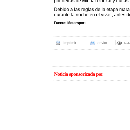
por detrás de Michal Goczal y Lucas
Debido a las reglas de la etapa marat
durante la noche en el vivac, antes de
Fuente: Motorsport
imprimir
enviar
leid
Noticia sponsorizada por