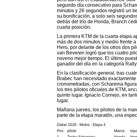
segundo día consecutivo para Schare
minutos y 26 segundos registró un ti
su bonificación, a solo seis segund
detrás del trío de Honda, Branch ced
cuarta posición.
La primera KTM de la cuarta etapa ap
más de dos minutos y medio frente a
Hero, por delante de los otros dos p
van Beveren logró que los cuatro pilo
noveno mejor tiempo. El último puest
ganador del día en la categoría Rally
En la clasificación general, tras cua
Brabec han necesitado exactamente 
cronometradas, con Schareina figura
los tres pilotos oficiales de KTM, e
quinto lugar. Ignacio Cornejo, en tant
lugar.
Mañana jueves, los pilotos de la mar
parte de la etapa maratón, una espec
Dakar 2026 - Motos - Etapa 4
Pos.
piloto
Marca
equ