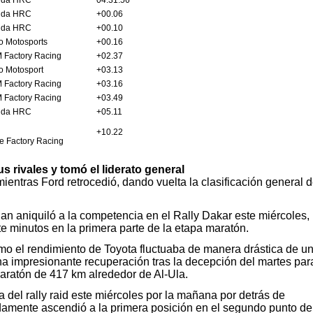
da HRC
04:31.56
da HRC
+00.06
da HRC
+00.10
o Motosports
+00.16
 Factory Racing
+02.37
o Motosport
+03.13
 Factory Racing
+03.16
 Factory Racing
+03.49
da HRC
+05.11
+10.22
e Factory Racing
s rivales y tomó el liderato general
mientras Ford retrocedió, dando vuelta la clasificación general d
gan aniquiló a la competencia en el Rally Dakar este miércoles,
te minutos en la primera parte de la etapa maratón.
mo el rendimiento de Toyota fluctuaba de manera drástica de u
na impresionante recuperación tras la decepción del martes par
aratón de 417 km alrededor de Al-Ula.
a del rally raid este miércoles por la mañana por detrás de
damente ascendió a la primera posición en el segundo punto de