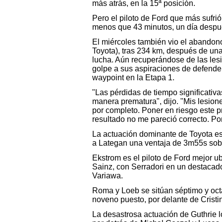
más atrás, en la 15ª posición.
Pero el piloto de Ford que más sufri
menos que 43 minutos, un día después
El miércoles también vio el abandon
Toyota), tras 234 km, después de una
lucha. Aún recuperándose de las lesi
golpe a sus aspiraciones de defender 
waypoint en la Etapa 1.
"Las pérdidas de tiempo significativ
manera prematura", dijo. "Mis lesion
por completo. Poner en riesgo este p
resultado no me pareció correcto. Por
La actuación dominante de Toyota est
a Lategan una ventaja de 3m55s sobr
Ekstrom es el piloto de Ford mejor u
Sainz, con Serradori en un destacado 
Variawa.
Roma y Loeb se sitúan séptimo y oct
noveno puesto, por delante de Cristi
La desastrosa actuación de Guthrie l