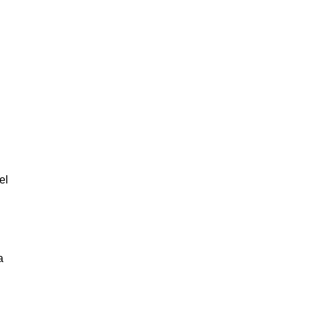
el
n
a