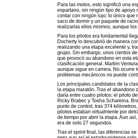
Para las motos, esto significó una e
espartano, sin ningún tipo de apoyo 
contar con ningún lujo: lo único que 
saco de dormir y un paquete de racio
realizarlas ellos mismos, aunque los 
Para los pilotos era fundamental llega
Docherty lo descubrió de manera cont
realizando una etapa excelente y, tr
grupo. Sin embargo, unos cientos de 
que provocó su abandono en esta etap
clasificación general. Martim Ventur
aunque sigue en carrera. No ocurre l
problemas mecánicos no puede continu
Los principales candidatos de la clas
la etapa maratón. Tras el abandono de
daría entre cuatro pilotos: el piloto
Ricky Brabec y Tosha Schareina. Branc
punto de control, tras 374 kilómetro
pilotos estaban virtualmente por det
de tiempo por abrir la etapa. Aun así,
era de solo 27 segundos.
Tras el sprint final, las diferencias
pero aun así el estadounidense solo te