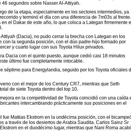
e 46 segundos sobre Nasser Al-Attiyah.
argo de la etapa, especialmente en los sectores intermedios, ya
ecorrido y terminó el día con una diferencia de 7m03s al frente.
a en el Dakar de este año, lo que coloca a Lategan firmemente 
l.
-Attiyah (Dacia), no pudo cerrar la brecha con Lategan en los
e con la segunda posición, con el dúo padre-hijo formado por
ercer y cuarto lugar con sus Toyota Hilux privados.
ra Dacia con el quinto puesto, aunque cedió casi 18 minutos
 este último fue completamente intocable.
 séptimo para Energylandia, seguido por los Toyota oficiales 
noveno con el mejor de los Century CR7, mientras que Seth
tal de siete Toyota dentro del top 10.
a mejora en la competitividad de Toyota coincidió con una caída 
abricantes intercambiando prácticamente sus posiciones en el
ul fue Mattias Ekstrom en la undécima posición, con el bicampe
 a través de los desiertos de Arabia Saudita. Carlos Sainz Sr
Ekstrom en el duodécimo lugar, mientras que Nani Roma acab