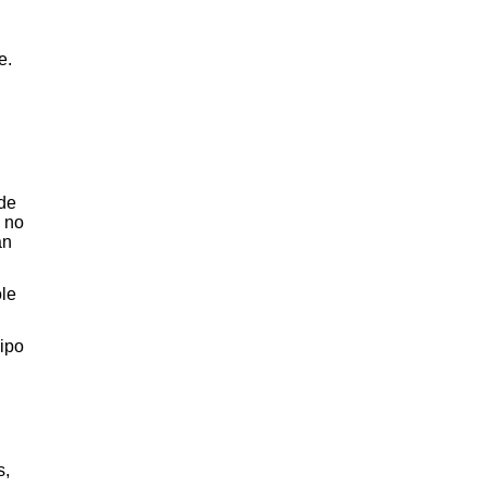
e.
 de
 no
an
ole
ipo
s,