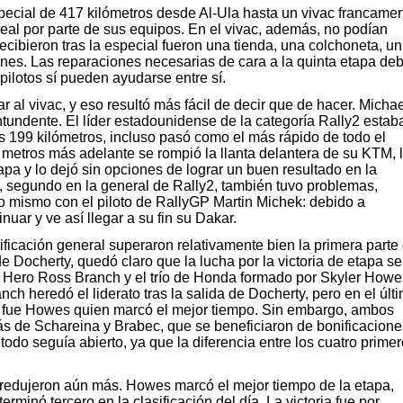
special de 417 kilómetros desde Al-Ula hasta un vivac francame
real por parte de sus equipos. En el vivac, además, no podían
recibieron tras la especial fueron una tienda, una colchoneta, un
nes. Las reparaciones necesarias de cara a la quinta etapa de
pilotos sí pueden ayudarse entre sí.
r al vivac, y eso resultó más fácil de decir que de hacer. Michae
undente. El líder estadounidense de la categoría Rally2 estab
as 199 kilómetros, incluso pasó como el más rápido de todo el
metros más adelante se rompió la llanta delantera de su KTM, 
a y lo dejó sin opciones de lograr un buen resultado en la
a, segundo en la general de Rally2, también tuvo problemas,
o mismo con el piloto de RallyGP Martin Michek: debido a
ar y ve así llegar a su fin su Dakar.
ificación general superaron relativamente bien la primera parte
 Docherty, quedó claro que la lucha por la victoria de etapa se
 de Hero Ross Branch y el trío de Honda formado por Skyler Howe
h heredó el liderato tras la salida de Docherty, pero en el últ
s, fue Howes quien marcó el mejor tiempo. Sin embargo, ambos
rás de Schareina y Brabec, que se beneficiaron de bonificacione
 todo seguía abierto, ya que la diferencia entre los cuatro prime
 se redujeron aún más. Howes marcó el mejor tiempo de la etapa,
rminó tercero en la clasificación del día. La victoria fue por