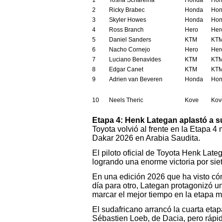
1
Tosha Schareina
Honda
Hon
2
Ricky Brabec
Honda
Hon
3
Skyler Howes
Honda
Hon
4
Ross Branch
Hero
Her
5
Daniel Sanders
KTM
KTM
6
Nacho Cornejo
Hero
Her
7
Luciano Benavides
KTM
KTM
8
Edgar Canet
KTM
KTM
9
Adrien van Beveren
Honda
Hon
10
Neels Theric
Kove
Kov
Etapa 4: Henk Lategan aplastó a su
Toyota volvió al frente en la Etapa 4 
Dakar 2026 en Arabia Saudita.
El piloto oficial de Toyota Henk Late
logrando una enorme victoria por sie
En una edición 2026 que ha visto có
día para otro, Lategan protagonizó u
marcar el mejor tiempo en la etapa m
El sudafricano arrancó la cuarta etap
Sébastien Loeb, de Dacia, pero rápi