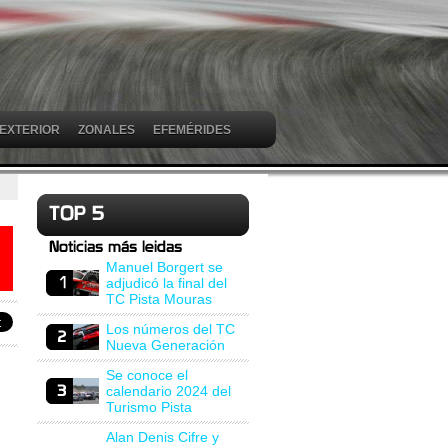
 EXTERIOR
ZONALES
EFEMÉRIDES
Manuel Borgert se
adjudicó la final del
TC Pista Mouras
Los números del TC
Nueva Generación
Se conoce el
calendario 2024 del
Turismo Pista
Alan Denis Cifre y