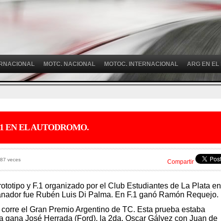
ERNACIONAL
MOTC. NACIONAL
MOTOC. INTERNACIONAL
ARG EN EL
 F.1 EN EL AUTODROMO.
 87 veces
Compartir
ototipo y F.1 organizado por el Club Estudiantes de La Plata en
ganador fue Rubén Luis Di Palma. En F.1 ganó Ramón Requejo.
corre el Gran Premio Argentino de TC. Esta prueba estaba
la gana José Herrada (Ford), la 2da. Oscar Gálvez con Juan de