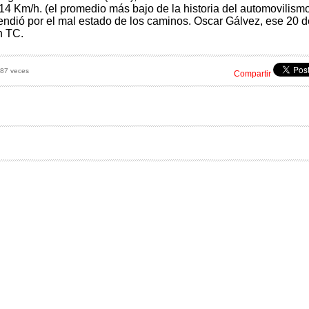
 Km/h. (el promedio más bajo de la historia del automovilism
endió por el mal estado de los caminos. Oscar Gálvez, ese 20 d
n TC.
 87 veces
Compartir