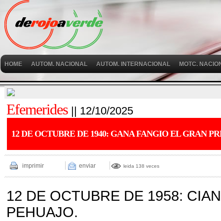
HOME
AUTOM. NACIONAL
AUTOM. INTERNACIONAL
MOTC. NACIO
Efemerides
|| 12/10/2025
12 DE OCTUBRE DE 1940: GANA FANGIO EL GRAN P
imprimir
enviar
leida 138 veces
12 DE OCTUBRE DE 1958: CIAN
PEHUAJO.