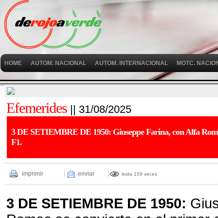
HOME
AUTOM. NACIONAL
AUTOM. INTERNACIONAL
MOTC. NACIO
Efemerides
|| 31/08/2025
3 DE SETIEMBRE DE 1950: Giuseppe Farina, con Alfa Romeo 
F1.
imprimir
enviar
leida 159 veces
3 DE SETIEMBRE DE 1950:
Gius