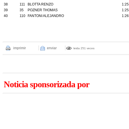
38
111
BLOTTA RENZO
1:25
39
35
POZNER THOMAS
1:25
40
110
FANTONI ALEJANDRO
1:26
imprimir
enviar
leida 251 veces
Noticia sponsorizada por