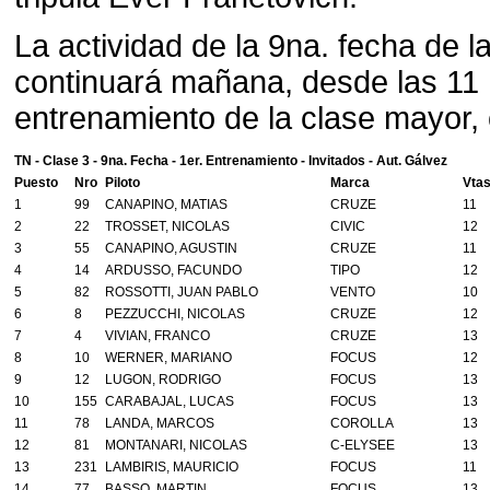
La actividad de la 9na. fecha de l
continuará mañana, desde las 11 h
entrenamiento de la clase mayor, c
TN - Clase 3 - 9na. Fecha - 1er. Entrenamiento - Invitados - Aut. Gálvez
Puesto
Nro
Piloto
Marca
Vta
1
99
CANAPINO, MATIAS
CRUZE
11
2
22
TROSSET, NICOLAS
CIVIC
12
3
55
CANAPINO, AGUSTIN
CRUZE
11
4
14
ARDUSSO, FACUNDO
TIPO
12
5
82
ROSSOTTI, JUAN PABLO
VENTO
10
6
8
PEZZUCCHI, NICOLAS
CRUZE
12
7
4
VIVIAN, FRANCO
CRUZE
13
8
10
WERNER, MARIANO
FOCUS
12
9
12
LUGON, RODRIGO
FOCUS
13
10
155
CARABAJAL, LUCAS
FOCUS
13
11
78
LANDA, MARCOS
COROLLA
13
12
81
MONTANARI, NICOLAS
C-ELYSEE
13
13
231
LAMBIRIS, MAURICIO
FOCUS
11
14
77
BASSO, MARTIN
FOCUS
13