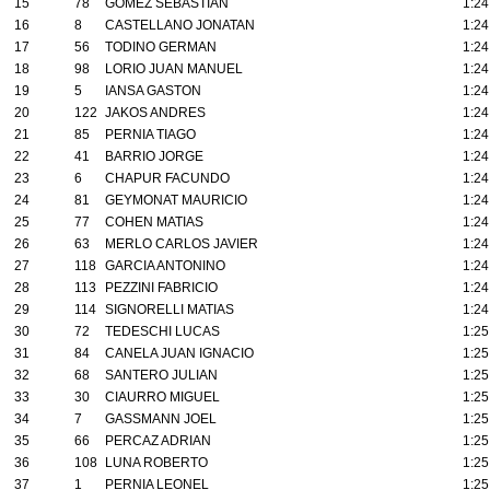
15
78
GOMEZ SEBASTIAN
1:24
16
8
CASTELLANO JONATAN
1:24
17
56
TODINO GERMAN
1:24
18
98
LORIO JUAN MANUEL
1:24
19
5
IANSA GASTON
1:24
20
122
JAKOS ANDRES
1:24
21
85
PERNIA TIAGO
1:24
22
41
BARRIO JORGE
1:24
23
6
CHAPUR FACUNDO
1:24
24
81
GEYMONAT MAURICIO
1:24
25
77
COHEN MATIAS
1:24
26
63
MERLO CARLOS JAVIER
1:24
27
118
GARCIA ANTONINO
1:24
28
113
PEZZINI FABRICIO
1:24
29
114
SIGNORELLI MATIAS
1:24
30
72
TEDESCHI LUCAS
1:25
31
84
CANELA JUAN IGNACIO
1:25
32
68
SANTERO JULIAN
1:25
33
30
CIAURRO MIGUEL
1:25
34
7
GASSMANN JOEL
1:25
35
66
PERCAZ ADRIAN
1:25
36
108
LUNA ROBERTO
1:25
37
1
PERNIA LEONEL
1:25