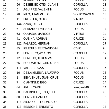
15
56
DE BENEDICTIS , JUAN B.
COROLLA
13
16
5
AGUIRRE, VALENTIN
FOCUS
11
17
98
PILO, JUAN PABLO
VOLKSWAGEN
13
18
11
FRITZLER, OTTO
VIRTUS
11
19
144
AZAR, DIEGO
COROLLA
13
20
61
SPATARO, EMILIANO
FOCUS
14
21
63
QUIJADA, MARCOS
VIRTUS
11
22
41
OUBINA, ADRIAN
CRUZE
11
23
122
PALAZZO, HERNAN
COROLLA
17
24
85
IGLESIAS, FERNANDO M.
CIVIC
9
25
118
LONDERO, AYRTON
COROLLA
12
26
72
OLMEDO, JEREMIAS
FOCUS
14
27
66
BODRATO M., CHRISTIAN
FOCUS
11
28
111
VALLE, LUCAS
COROLLA
15
29
16
DE LA IGLESIA, LAUTARO
FOCUS
13
30
1
BENVENUTI, JUAN CRUZ
FOCUS
12
31
7
CIANTINI, DIEGO
CRUZE
14
32
84
APUD, YAMIL
Peugeot 408
14
33
68
BALDINELLI, EZEQUIEL
COROLLA
9
34
30
LONGHI, CARLOS
COROLLA
16
35
114
SIGNORELLI, GONZALO
COROLLA
10
36
113
BESSONE, ERNESTO
COROLLA
13