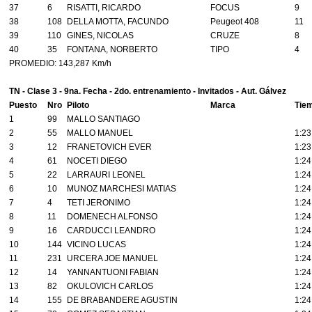
37
6
RISATTI, RICARDO
FOCUS
9
38
108
DELLA MOTTA, FACUNDO
Peugeot 408
11
39
110
GINES, NICOLAS
CRUZE
8
40
35
FONTANA, NORBERTO
TIPO
4
PROMEDIO: 143,287 Km/h
TN - Clase 3 - 9na. Fecha - 2do. entrenamiento - Invitados - Aut. Gálvez
Puesto
Nro
Piloto
Marca
Tie
1
99
MALLO SANTIAGO
2
55
MALLO MANUEL
1:23
3
12
FRANETOVICH EVER
1:23
4
61
NOCETI DIEGO
1:24
5
22
LARRAURI LEONEL
1:24
6
10
MUNOZ MARCHESI MATIAS
1:24
7
4
TETI JERONIMO
1:24
8
11
DOMENECH ALFONSO
1:24
9
16
CARDUCCI LEANDRO
1:24
10
144
VICINO LUCAS
1:24
11
231
URCERA JOE MANUEL
1:24
12
14
YANNANTUONI FABIAN
1:24
13
82
OKULOVICH CARLOS
1:24
14
155
DE BRABANDERE AGUSTIN
1:24