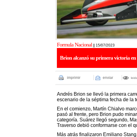
Formula Nacional
|| 15/07/2023
Brion alcanzó su primera victoria en
imprimir
enviar
leid
Andrés Brion se llevó la primera car
escenario de la séptima fecha de la
En el comienzo, Martín Chialvo marcó
pasó al frente, pero Brion pudo minar
categoría. Suárez llegó segundo, Mas
Traverso debió conformarse con el qu
Más atrás finalizaron Emiliano Stang