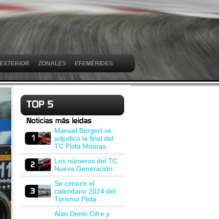
 EXTERIOR
ZONALES
EFEMÉRIDES
Manuel Borgert se
adjudicó la final del
TC Pista Mouras
Los números del TC
Nueva Generación
Se conoce el
calendario 2024 del
Turismo Pista
Alan Denis Cifre y