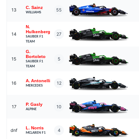
C. Sainz
13
55
WILLIAMS
N.
Hulkenberg
14
27
SAUBER F1
TEAM
G.
Bortoleto
15
5
SAUBER F1
TEAM
A. Antonelli
16
12
MERCEDES
P. Gasly
17
10
ALPINE
L. Norris
dnf
4
MCLAREN F1