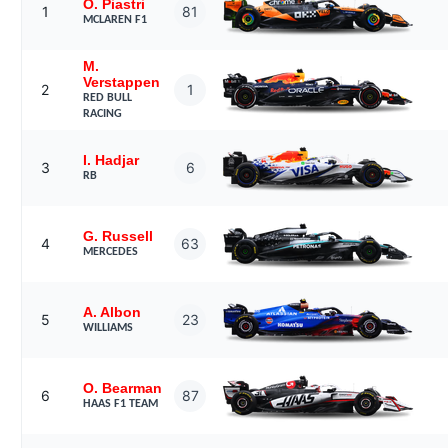
O. Piastri
1
81
MCLAREN F1
M.
Verstappen
2
1
RED BULL
RACING
I. Hadjar
3
6
RB
G. Russell
4
63
MERCEDES
A. Albon
5
23
WILLIAMS
O. Bearman
6
87
HAAS F1 TEAM