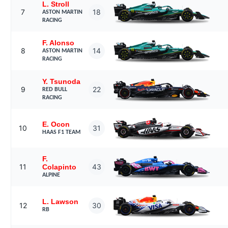
L. Stroll
7
18
ASTON MARTIN
RACING
F. Alonso
8
14
ASTON MARTIN
RACING
Y. Tsunoda
9
22
RED BULL
RACING
E. Ocon
10
31
HAAS F1 TEAM
F.
11
43
Colapinto
ALPINE
L. Lawson
12
30
RB