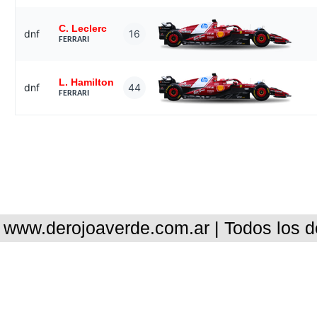
C. Leclerc
dnf
16
FERRARI
L. Hamilton
dnf
44
FERRARI
www.derojoaverde.com.ar | Todos los 